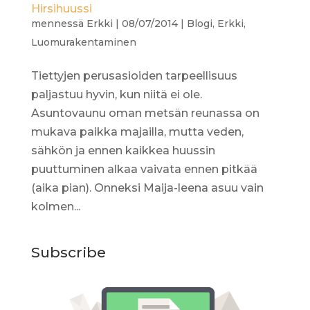
Hirsihuussi
mennessä
Erkki
|
08/07/2014
|
Blogi
,
Erkki
,
Luomurakentaminen
Tiettyjen perusasioiden tarpeellisuus
paljastuu hyvin, kun niitä ei ole.
Asuntovaunu oman metsän reunassa on
mukava paikka majailla, mutta veden,
sähkön ja ennen kaikkea huussin
puuttuminen alkaa vaivata ennen pitkää
(aika pian). Onneksi Maija-leena asuu vain
kolmen...
Subscribe