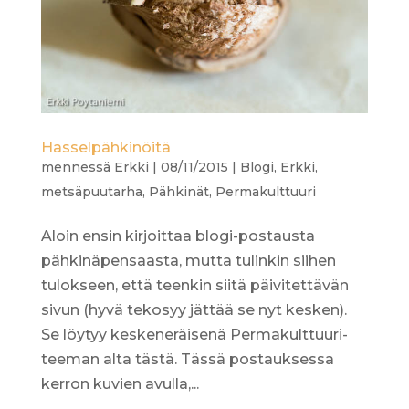
Hasselpähkinöitä
mennessä
Erkki
|
08/11/2015
|
Blogi
,
Erkki
,
metsäpuutarha
,
Pähkinät
,
Permakulttuuri
Aloin ensin kirjoittaa blogi-postausta
pähkinäpensaasta, mutta tulinkin siihen
tulokseen, että teenkin siitä päivitettävän
sivun (hyvä tekosyy jättää se nyt kesken).
Se löytyy keskeneräisenä Permakulttuuri-
teeman alta tästä. Tässä postauksessa
kerron kuvien avulla,...