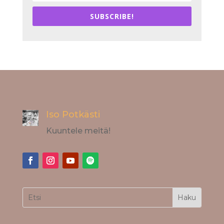
SUBSCRIBE!
Iso Potkästi
Kuuntele meitä!