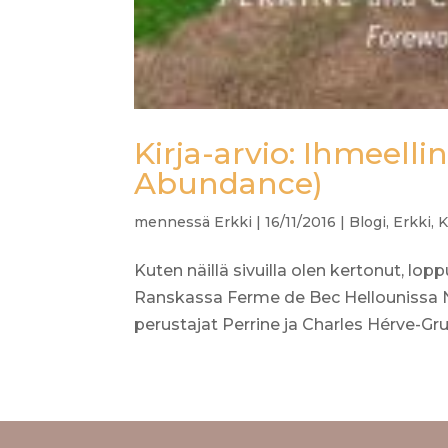
Kirja-arvio: Ihmeelli
Abundance)
mennessä
Erkki
|
16/11/2016
|
Blogi
,
Erkki
,
K
Kuten näillä sivuilla olen kertonut, lo
Ranskassa Ferme de Bec Hellounissa N
perustajat Perrine ja Charles Hérve-Gruye