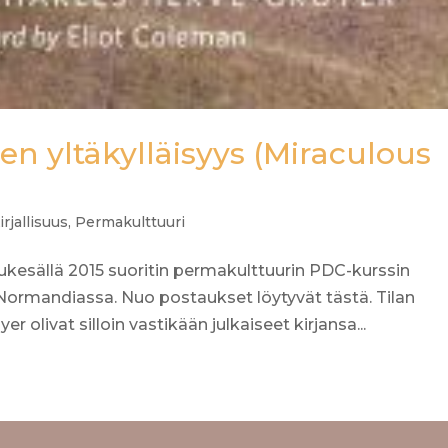
nen yltäkylläisyys (Miraculous
irjallisuus
,
Permakulttuuri
ppukesällä 2015 suoritin permakulttuurin PDC-kurssin
ormandiassa. Nuo postaukset löytyvät tästä. Tilan
r olivat silloin vastikään julkaiseet kirjansa...