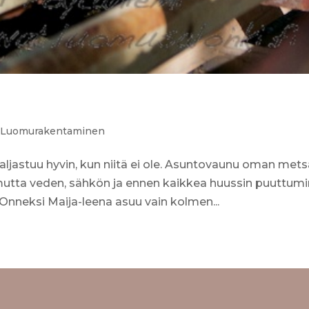
,
Luomurakentaminen
paljastuu hyvin, kun niitä ei ole. Asuntovaunu oman met
mutta veden, sähkön ja ennen kaikkea huussin puuttum
 Onneksi Maija-leena asuu vain kolmen...