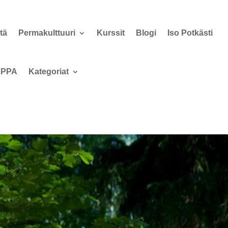
tä
Permakulttuuri
Kurssit
Blogi
Iso Potkästi
PPA
Kategoriat