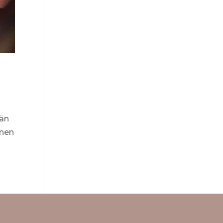
sän
inen