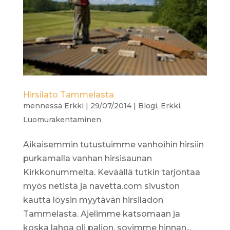
Hirsilato Tammelasta
mennessä
Erkki
|
29/07/2014
|
Blogi
,
Erkki
,
Luomurakentaminen
Aikaisemmin tutustuimme vanhoihin hirsiin
purkamalla vanhan hirsisaunan
Kirkkonummelta. Keväällä tutkin tarjontaa
myös netistä ja navetta.com sivuston
kautta löysin myytävän hirsiladon
Tammelasta. Ajelimme katsomaan ja
koska lahoa oli paljon, sovimme hinnan...