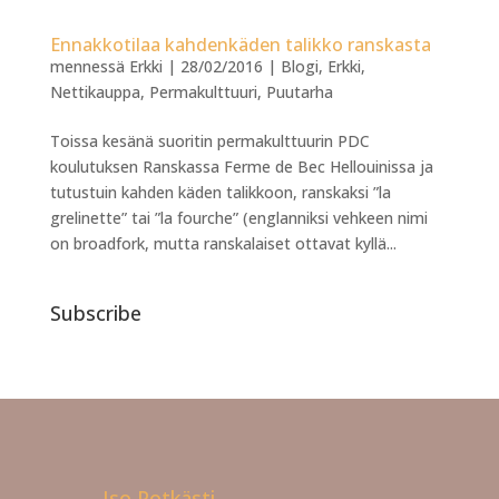
Ennakkotilaa kahdenkäden talikko ranskasta
mennessä
Erkki
|
28/02/2016
|
Blogi
,
Erkki
,
Nettikauppa
,
Permakulttuuri
,
Puutarha
Toissa kesänä suoritin permakulttuurin PDC
koulutuksen Ranskassa Ferme de Bec Hellouinissa ja
tutustuin kahden käden talikkoon, ranskaksi ”la
grelinette” tai ”la fourche” (englanniksi vehkeen nimi
on broadfork, mutta ranskalaiset ottavat kyllä...
Subscribe
Iso Potkästi