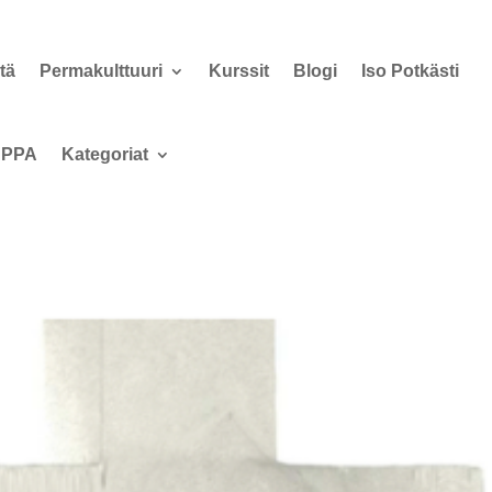
tä
Permakulttuuri
Kurssit
Blogi
Iso Potkästi
PPA
Kategoriat