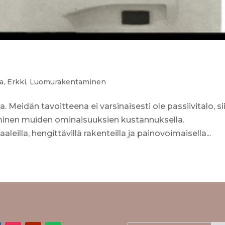
a
,
Erkki
,
Luomurakentaminen
Meidän tavoitteena ei varsinaisesti ole passiivitalo, si
inen muiden ominaisuuksien kustannuksella.
leilla, hengittävillä rakenteilla ja painovoimaisella...