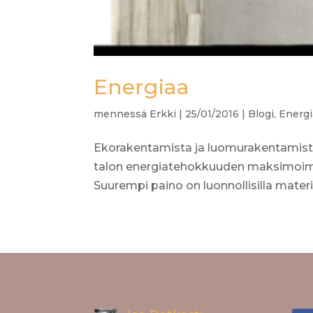
Energiaa
mennessä
Erkki
|
25/01/2016
|
Blogi
,
Energi
Ekorakentamista ja luomurakentamista. 
talon energiatehokkuuden maksimoim
Suurempi paino on luonnollisilla materiaa