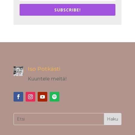
SUBSCRIBE!
Iso Potkästi
Kuuntele meitä!