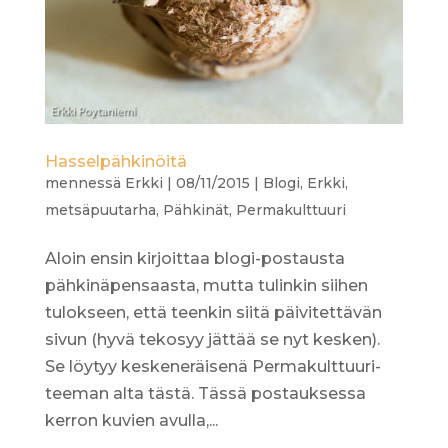
Hasselpähkinöitä
mennessä
Erkki
|
08/11/2015
|
Blogi
,
Erkki
,
metsäpuutarha
,
Pähkinät
,
Permakulttuuri
Aloin ensin kirjoittaa blogi-postausta
pähkinäpensaasta, mutta tulinkin siihen
tulokseen, että teenkin siitä päivitettävän
sivun (hyvä tekosyy jättää se nyt kesken).
Se löytyy keskeneräisenä Permakulttuuri-
teeman alta tästä. Tässä postauksessa
kerron kuvien avulla,...