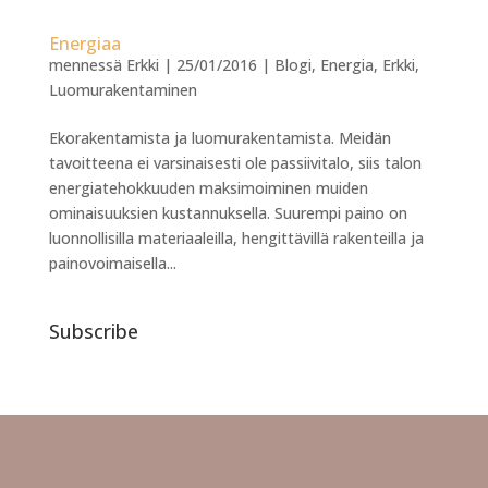
Energiaa
mennessä
Erkki
|
25/01/2016
|
Blogi
,
Energia
,
Erkki
,
Luomurakentaminen
Ekorakentamista ja luomurakentamista. Meidän
tavoitteena ei varsinaisesti ole passiivitalo, siis talon
energiatehokkuuden maksimoiminen muiden
ominaisuuksien kustannuksella. Suurempi paino on
luonnollisilla materiaaleilla, hengittävillä rakenteilla ja
painovoimaisella...
Subscribe