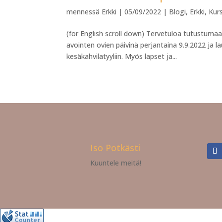
mennessä
Erkki
|
05/09/2022
|
Blogi
,
Erkki
,
Kur
(for English scroll down) Tervetuloa tutustumaa
avointen ovien päivinä perjantaina 9.9.2022 ja l
kesäkahvilatyyliin. Myös lapset ja...
Iso Potkästi
Kuuntele meitä!