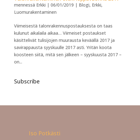
mennessä
Erkki
|
06/01/2019
|
Blogi
,
Erkki
,
Luomurakentaminen
Viimeisestä talonrakennuspostauksesta on taas
kulunut aikalaila aikaa… Viimeiset postaukset
käsittelivät tulisijojen muurausta keväällä 2017 ja
savirappausta syyskuulle 2017 asti. Yritän koota
koosteen siitä, mitä sen jälkeen – syyskuusta 2017 –
on...
Subscribe
Iso Potkästi