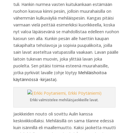
tuli. Hankin nurmea vasten kuitukankaan estämään
ruohon kasvua kiinni pesiin, jolloin muurahaisilla on
vähemmän kulkuväyliä mehiläispesiin. Kangas pitäisi
varmaan vielä peittää esimerkiksi kuorikkeella, koska
nyt valoa läpäisevänä se mahdollistaa edelleen ruohon
kasvun sen alla. Kunkin pesän alle haettiin kaupan
takapihalta teholavoja ja sopivia puupalikoita, joilla
sain lavat aseteltua vatupassilla vaakaan. Lavan päälle
laitoin tukevan muovin, joka ylittää lavan joka
puolelta. Sen pitäisi toimia esteenä muurahaisille,
jotka pyrkivät lavalle (ohje löytyy
Mehiläishoitoa
käytännössä -kirjasta)
.
Erkki valmistelee mehiläisjaokkeille lavat.
Jaokkeiden nouto oli sovittu Aulin kanssa
keskiviikkoillaksi. Mehiläisillä on sama tilanne edessä
kuin isännillä eli maallemuutto. Kaksi jaoketta muutti