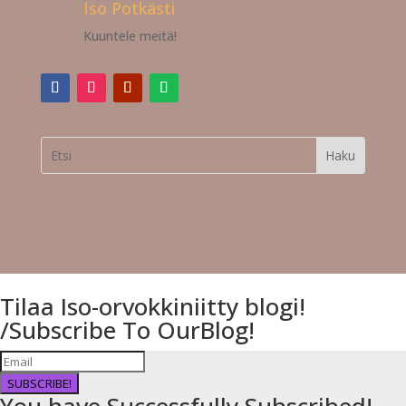
Iso Potkästi
Kuuntele meitä!
Tilaa Iso-orvokkiniitty blogi!
/Subscribe To OurBlog!
SUBSCRIBE!