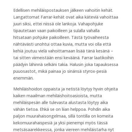
Edellisen mehiläispostauksen jälkeen vahoitin kehät.
Langattomat Farrar-kehät ovat aika käteviä vahoittaa
juuri siksi, ettei niissä ole lankoja. Vahapohjuke
tipautetaan vaan paikoilleen ja sulalla vahalla
hitsataan pohjuke paikoilleen. Tästä työvaiheesta
nähtävästi unohtui ottaa kuvia, mutta voi olla että
kehiä joutuu vielä vahoittamaan lisää tänä kesänä –
tai sitten viimeistään ensi keväänä. Farrar laatikoihin
päädyin lähinnä selkäni takia. Halusin joka tapauksessa
puuosastot, mikä painaa jo sinänsä styrox-pesiä
enemmän.
Mehiläishoidon oppaista ja netistä löytyy hyvin ohjeita
kaiken maailman mehiläishoitoasioista, mutta
mehiläispesän alle tulevasta alustasta löytyy aika
vähän tietoa. Ehkä se on liian helppoa. Pohdin aika
paljon muurahaisongelmaa, sillä tontilla on komeita
kekomuurahaispesiä ja yksi pienempi myös tässä
metsäsaarekkeessa, jonka viereen mehiläistarha nyt