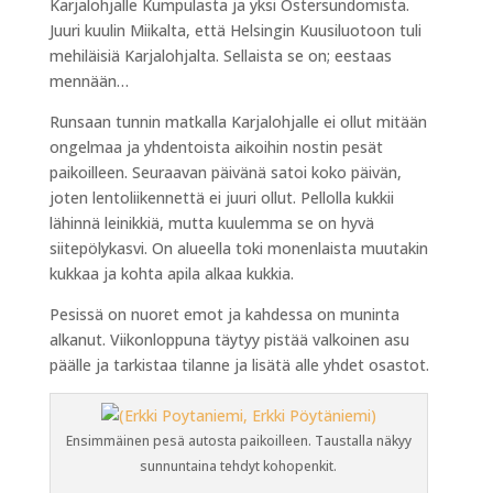
Karjalohjalle Kumpulasta ja yksi Östersundomista.
Juuri kuulin Miikalta, että Helsingin Kuusiluotoon tuli
mehiläisiä Karjalohjalta. Sellaista se on; eestaas
mennään…
Runsaan tunnin matkalla Karjalohjalle ei ollut mitään
ongelmaa ja yhdentoista aikoihin nostin pesät
paikoilleen. Seuraavan päivänä satoi koko päivän,
joten lentoliikennettä ei juuri ollut. Pellolla kukkii
lähinnä leinikkiä, mutta kuulemma se on hyvä
siitepölykasvi. On alueella toki monenlaista muutakin
kukkaa ja kohta apila alkaa kukkia.
Pesissä on nuoret emot ja kahdessa on muninta
alkanut. Viikonloppuna täytyy pistää valkoinen asu
päälle ja tarkistaa tilanne ja lisätä alle yhdet osastot.
Ensimmäinen pesä autosta paikoilleen. Taustalla näkyy
sunnuntaina tehdyt kohopenkit.