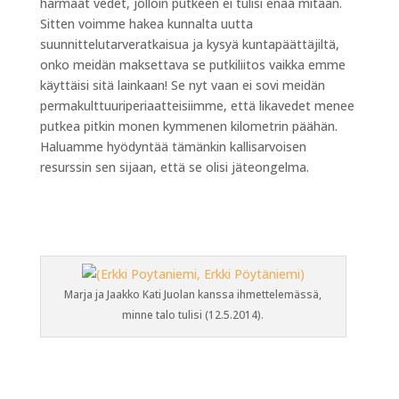
harmaat vedet, jolloin putkeen ei tulisi enää mitään.
Sitten voimme hakea kunnalta uutta
suunnittelutarveratkaisua ja kysyä kuntapäättäjiltä,
onko meidän maksettava se putkiliitos vaikka emme
käyttäisi sitä lainkaan! Se nyt vaan ei sovi meidän
permakulttuuriperiaatteisiimme, että likavedet menee
putkea pitkin monen kymmenen kilometrin päähän.
Haluamme hyödyntää tämänkin kallisarvoisen
resurssin sen sijaan, että se olisi jäteongelma.
Marja ja Jaakko Kati Juolan kanssa ihmettelemässä,
minne talo tulisi (12.5.2014).