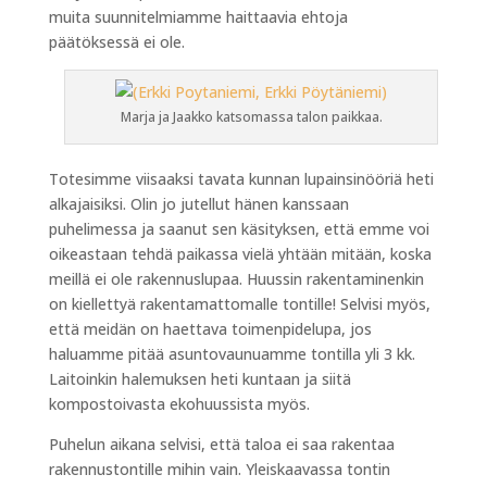
muita suunnitelmiamme haittaavia ehtoja
päätöksessä ei ole.
Marja ja Jaakko katsomassa talon paikkaa.
Totesimme viisaaksi tavata kunnan lupainsinööriä heti
alkajaisiksi. Olin jo jutellut hänen kanssaan
puhelimessa ja saanut sen käsityksen, että emme voi
oikeastaan tehdä paikassa vielä yhtään mitään, koska
meillä ei ole rakennuslupaa. Huussin rakentaminenkin
on kiellettyä rakentamattomalle tontille! Selvisi myös,
että meidän on haettava toimenpidelupa, jos
haluamme pitää asuntovaunuamme tontilla yli 3 kk.
Laitoinkin halemuksen heti kuntaan ja siitä
kompostoivasta ekohuussista myös.
Puhelun aikana selvisi, että taloa ei saa rakentaa
rakennustontille mihin vain. Yleiskaavassa tontin