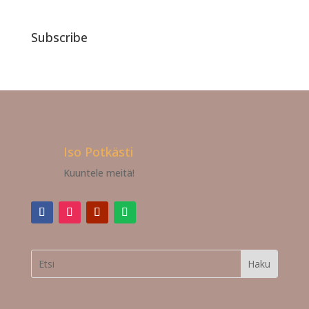
Subscribe
Iso Potkästi
Kuuntele meitä!