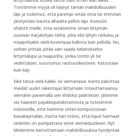
liittymäänsä, koska tiestä tulisi sitten liian vilkas.
Tonttimme myyjä oli käynyt tämän mahdollisuuden
läpi ja todennut, että parempi vetää oma tie Immolan
yksityistien kautta alhaalta pellon läpi. Insinööri
ehdotti meille, että vetäisimme oman liittymän
suoraan Karjalohjan tieltä, joka olisi lyhyin ratkaisu ja
maapohjakin vielä kovempaa kalliota kuin pellolla. No,
voihan yrittää; pitää vain saada tielaitokselta
liittymälupa ja naapurilta, jonka tontin yli tie
vedettäisiin, suostumus rasitusoikeuteen. Katsotaan
kuin käy.
Eikä tässä vielä kaikki. Se viemariasia. Kunta pakottaa
meidät uudet rakentajat liittymään toteuttamaansa
viemäriin panemalla sen ehdoksi päätöksiin. Jätimme
siis haaveet pajukkopuhdistamosta ja totesimme
insinöörille, että teemme sitten kompostoivan
kuivakäymälän, mutta hän totesi, että loput harmaat
vedetkin on pumpattava sinne viemäriputkeen. Nyt
lähdemme kartoittamaan mahdollisuuksia hyödyntää