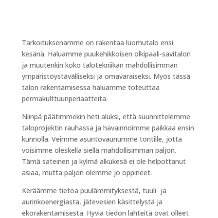
Tarkoituksenamme on rakentaa luomutalo ensi
kesänä. Haluamme puukehikkoisen olkipaali-savitalon
ja muutenkin koko talotekniikan mahdollisimman
ympäristöystävälliseksi ja omavaraiseksi. Myös tässä
talon rakentamisessa haluamme toteuttaa
permakulttuuriperiaatteita.
Niinpä päätimmekin heti aluksi, että suunnittelemme
taloprojektin rauhassa ja havainnoimme paikkaa ensin
kunnolla. Veimme asuntovaunumme tontille, jotta
voisimme oleskella siellä mahdollisimman paljon.
Tämä sateinen ja kylmä alkukesä ei ole helpottanut
asiaa, mutta paljon olemme jo oppineet.
Keräämme tietoa puulämmityksestä, tuuli- ja
aurinkoenergiasta, jätevesien käsittelystä ja
ekorakentamisesta. Hyviä tiedon lähteitä ovat olleet