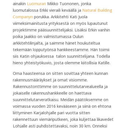
ainakin
Luomuran
Mikko Tuononen, jonka
luomutalossa Erkki vieraili keväällä ja
Natural Building
Companyn
porukka. Arkkitehti Kati Juola
viimeksimainitusta yrityksestä on myös lupautunut
projektimme pääsuunnittelijaksi. Lisäksi Erkin vanhin
poika Jaakko on valmistumassa Oulun
arkkitehtilinjalta, ja saimme hänet houkuteltua
tekemään lopputyönsä hankkeestamme. Hän toimii
siis Katin ohjauksessa talon suunnittelijana. Todella
hieno yhteistyökuvio, josta olemme kiitollisia Katille.
Oma haasteensa on sitten sovittaa yhteen kunnan
rakennusmääräykset ja omat visiomme.
Rakennustonttimme on suunnittelutarvealueella ja
jokaiselle rakennushankkeelle on haettava
suunnittelutarveratkaisu. Meidän päätöksemme on
voimassa vuoden 2016 kevääseen ja siinä on ehtona
liittyminen Karjalohjalle pari vuotta sitten
rakennettuun viemäriputkeen, joka kuljettaa likavedet
Lohjalle asti puhdistettavaksi, noin 30 km. Onneksi