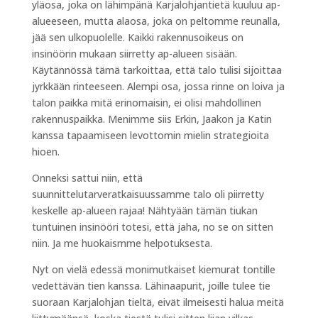
yläosa, joka on lähimpänä Karjalohjantietä kuuluu ap-
alueeseen, mutta alaosa, joka on peltomme reunalla,
jää sen ulkopuolelle. Kaikki rakennusoikeus on
insinöörin mukaan siirretty ap-alueen sisään.
Käytännössä tämä tarkoittaa, että talo tulisi sijoittaa
jyrkkään rinteeseen. Alempi osa, jossa rinne on loiva ja
talon paikka mitä erinomaisin, ei olisi mahdollinen
rakennuspaikka. Menimme siis Erkin, Jaakon ja Katin
kanssa tapaamiseen levottomin mielin strategioita
hioen.
Onneksi sattui niin, että
suunnittelutarveratkaisuussamme talo oli piirretty
keskelle ap-alueen rajaa! Nähtyään tämän tiukan
tuntuinen insinööri totesi, että jaha, no se on sitten
niin. Ja me huokaismme helpotuksesta.
Nyt on vielä edessä monimutkaiset kiemurat tontille
vedettävän tien kanssa. Lähinaapurit, joille tulee tie
suoraan Karjalohjan tieltä, eivät ilmeisesti halua meitä