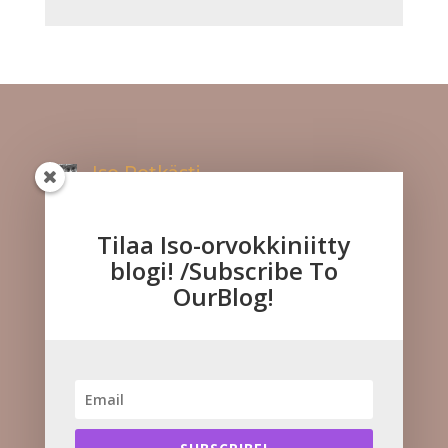
Iso Potkästi
Kuuntele meitä!
Tilaa Iso-orvokkiniitty
blogi! /Subscribe To
OurBlog!