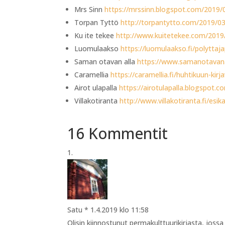
Mrs Sinn
https://mrssinn.blogspot.com/2019/0
Torpan Tyttö
http://torpantytto.com/2019/03
Ku ite tekee
http://www.kuitetekee.com/2019/0
Luomulaakso
https://luomulaakso.fi/polytta
Saman otavan alla
https://www.samanotavana
Caramellia
https://caramellia.fi/huhtikuun-kirja
Airot ulapalla
https://airotulapalla.blogspot
Villakotiranta
http://www.villakotiranta.fi/esi
16 Kommentit
Satu *
1.4.2019 klo 11:58
Olisin kiinnostunut permakulttuurikirjasta, joss