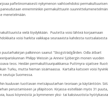
tarjoaa pafletinomaisesti nykymenon vaihtoehdoksi permakultuurisen
ä paneudutaan ennemminkin permakulttuurin suunnittelumenetelmän
itse menetelmään.
rmakulttuurista vielä löydykkään. Puutetta voisi lähteä korjaamaan
i. Ehdokkaita voisi harkita vaikkapa seuraavista kahdesta ruotsalaisesta
en puutarhakirjan palkinnon saanut ”Skogsträdgården. Odla ätbart
neeripariskunnan Philipp Weissin ja Annevi Sjöbergin monen vuoden
oava teos. Heidän permakulttuuripaikkansa Puttmyra sijaitsee Ruot
la kuin Turku, mutta hieman sisämaassa. Kartalta katsoen voisi hyvink
än seutuja Suomessa.
hin kuuluvan tuottavan metsäpuutarhan teoriaan ja käytäntöön. Siit
an perustamiseen ja ylläpitoon. Kirjassa esitellään myös 31 puuta
ia, kuusi köynnöstä ja kymmenen yksi- tai kaksivuotista hyötykasvia