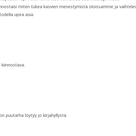
kiinnostaisi miten tukea kasvien menestymistä oloissamme ja vaihtele
 todella upea asia.
a kiinnostava.
n puutarha löytyy jo kirjahyllystä.