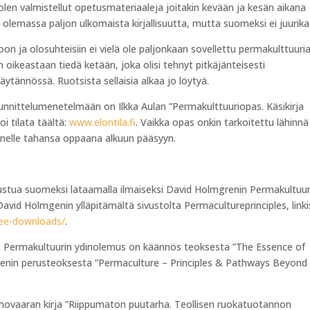
a olen valmistellut opetusmateriaaleja joitakin kevään ja kesän aikana
 olemassa paljon ulkomaista kirjallisuutta, mutta suomeksi ei juurika
n ja olosuhteisiin ei vielä ole paljonkaan sovellettu permakulttuuria
 oikeastaan tiedä ketään, joka olisi tehnyt pitkäjänteisesti
ytännössä. Ruotsista sellaisia alkaa jo löytyä.
unnittelumenetelmään on Ilkka Aulan ”Permakulttuuriopas. Käsikirja
oi tilata täältä:
www.elontila.fi
. Vaikka opas onkin tarkoitettu lähinnä
ä kenelle tahansa oppaana alkuun pääsyyn.
ustua suomeksi lataamalla ilmaiseksi David Holmgrenin Permakultuur
avid Holmgenin ylläpitämältä sivustolta Permacultureprinciples, linki
ree-downloads/
.
si. Permakultuurin ydinolemus on käännös teoksesta ”The Essence of
enin perusteoksesta ”Permaculture – Principles & Pathways Beyond
ihovaaran kirja ”Riippumaton puutarha. Teollisen ruokatuotannon