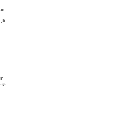
an.
 ja
in
stä: