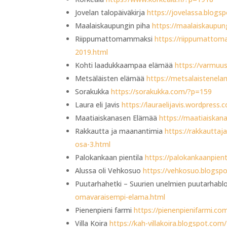
Jovelan talopäiväkirja
https://jovelassa.blogs
Maalaiskaupungin piha
https://maalaiskaupu
Riippumattomammaksi
https://riippumatto
2019.html
Kohti laadukkaampaa elämää
https://varmuu
Metsäläisten elämää
https://metsalaistene
Sorakukka
https://sorakukka.com/?p=159
Laura eli Javis
https://lauraelijavis.wordpress
Maatiaiskanasen Elämää
https://maatiaiskan
Rakkautta ja maanantimia
https://rakkautta
osa-3.html
Palokankaan pientila
https://palokankaanpien
Alussa oli Vehkosuo
https://vehkosuo.blogspo
Puutarhahetki – Suurien unelmien puutarhabl
omavaraisempi-elama.html
Pienenpieni farmi
https://pienenpienifarmi.c
Villa Koira
https://kah-villakoira.blogspot.com