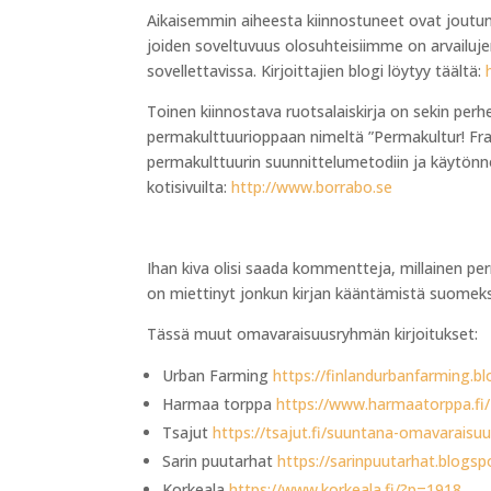
Aikaisemmin aiheesta kiinnostuneet ovat joutune
joiden soveltuvuus olosuhteisiimme on arvailujen
sovellettavissa. Kirjoittajien blogi löytyy täältä:
Toinen kiinnostava ruotsalaiskirja on sekin perh
permakulttuurioppaan nimeltä ”Permakultur! Fram
permakulttuurin suunnittelumetodiin ja käytönnön
kotisivuilta:
http://www.borrabo.se
Ihan kiva olisi saada kommentteja, millainen per
on miettinyt jonkun kirjan kääntämistä suomeksi.
Tässä muut omavaraisuusryhmän kirjoitukset:
Urban Farming
https://finlandurbanfarming.
Harmaa torppa
https://www.harmaatorppa.fi
Tsajut
https://tsajut.fi/suuntana-omavaraisu
Sarin puutarhat
https://sarinpuutarhat.blogs
Korkeala
https://www.korkeala.fi/?p=1918