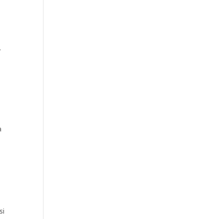
.
a
si