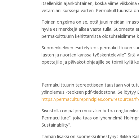
itsellenikin ajankohtainen, koska viime viikkoin
vetämiäni kursseja varten. Permakulttuurista on
Toinen ongelma on se, että juuri meidän ilmastoo
hyviä esimerkkejä alkaa vasta tulla. Suomesta en
permakulttuurin kehittämistä olosuhteisiimme kä
Suomenkielinen esittelyteos permakulttuurin su
lasten ja nuorten kanssa työskenteleville”. Sitä v
opettajille ja päiväkotiohjaajille se toimii kyll
Permakulttuurin teoreettiseen taustaan voi tut
ydinolemus -teoksen pdf-tiedostona. Se löytyy D
https://permacultureprinciples.com/resources/f
Sivustolla on paljon muutakin tietoa englannik
Permaculture”, joka taas on lyhennelmä Holmgr
Sustainability”.
Tämän lisäksi on suomeksi ilmestynyt Riikka Ka