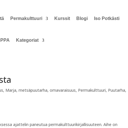
tä
Permakulttuuri
Kurssit
Blogi
Iso Potkästi
PPA
Kategoriat
sta
uus
,
Marja
,
metsäpuutarha
,
omavaraisuus
,
Permakulttuuri
,
Puutarha
,
ssa ajattelin paneutua permakulttuurikirjallisuuteen. Aihe on