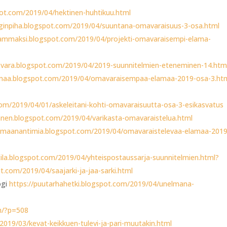
pot.com/2019/04/hektinen-huhtikuu.html
nginpiha.blogspot.com/2019/04/suuntana-omavaraisuus-3-osa.html
mammaksi.blogspot.com/2019/04/projekti-omavaraisempi-elama-
svara.blogspot.com/2019/04/2019-suunnitelmien-eteneminen-14.htm
lamaa.blogspot.com/2019/04/omavaraisempaa-elamaa-2019-osa-3.ht
.com/2019/04/01/askeleitani-kohti-omavaraisuutta-osa-3-esikasvatus
anen.blogspot.com/2019/04/varikasta-omavaraistelua.html
jamaanantimia.blogspot.com/2019/04/omavaraistelevaa-elamaa-2019
tila.blogspot.com/2019/04/yhteispostaussarja-suunnitelmien.html?
t.com/2019/04/saajarki-ja-jaa-sarki.html
ogi
https://puutarhahetki.blogspot.com/2019/04/unelmana-
om/?p=508
/2019/03/kevat-keikkuen-tulevi-ja-pari-muutakin.html