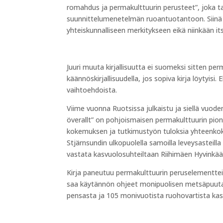
romahdus ja permakulttuurin perusteet”, joka 
suunnittelumenetelmän ruoantuotantoon. Siin
yhteiskunnalliseen merkitykseen eikä niinkään 
Juuri muuta kirjallisuutta ei suomeksi sitten pe
käännöskirjallisuudella, jos sopiva kirja löytyis
vaihtoehdoista.
Viime vuonna Ruotsissa julkaistu ja siellä vuod
överallt” on pohjoismaisen permakulttuurin pio
kokemuksen ja tutkimustyön tuloksia yhteenkok
Stjärnsundin ulkopuolella samoilla leveysasteil
vastata kasvuolosuhteiltaan Riihimäen Hyvinkä
Kirja paneutuu permakulttuurin peruselementtei
saa käytännön ohjeet monipuolisen metsäpuutarh
pensasta ja 105 monivuotista ruohovartista kasv