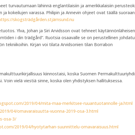
et turvautumaan lähinnä englantilaisiin ja amerikkalaisiin perusteoks
 ja kokeilujen varassa. Philipin ja Annevin ohjeet ovat täällä suoraan
https://skogsträdgården.stjärnsund.nu
etuotos. Ylva, Johan ja Siri Arvidsson ovat tehneet käytännönläheise
tiden i din trädgård”. Ruotsia osaavalle se on perustellinen johdatu
 tekniikoihin. Kirjan voi tilata Arvidsonien tilan Borrabon
makulttuurikirjallisuus kiinnostaisi, koska Suomen Permakulttuuriyhd
 Voin vielä viestiä sinne, koska olen yhdistyksen hallituksessa.
blogspot.com/2019/04/mita-maa-merkitsee-ruuantuotannolle-ja.html
/2019/04/omavaraisuutta-vuonna-2019-osa-3.html
us-osa-3/
pot.com/2019/04/hyotytarhan-suunnittelu-omavaraisuus.html