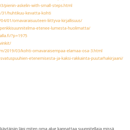
3/pienin-askelin-with-small-steps.html
/31/huhtikuu-kevatta-kohti
4/01/omavaraisuuteen-liittyva-kirjallisuus/
japenkkisuunnitelma-etenee-lumesta-huolimatta/
lla.fi/?p=1975
vinkit/
.com/2019/03/kohti-omavaraisempaa-elamaa-osa-3.html
kasvatuspuuhien-etenemisesta-ja-kaksi-rakkainta-puutarhakirjaani/
a käytäisiin läpi miten oma alue kannattaa suunnitellaja missä