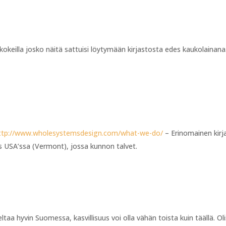
a kokeilla josko näitä sattuisi löytymään kirjastosta edes kaukolainana
ttp://www.wholesystemsdesign.com/what-we-do/
– Erinomainen kirj
is USA’ssa (Vermont), jossa kunnon talvet.
ltaa hyvin Suomessa, kasvillisuus voi olla vähän toista kuin täällä. Oli