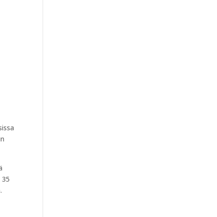
sissa
in
ä
, 35
.