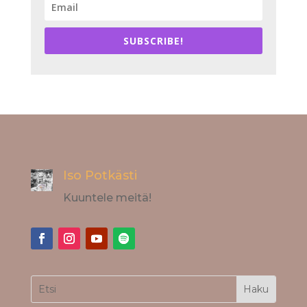
SUBSCRIBE!
Iso Potkästi
Kuuntele meitä!