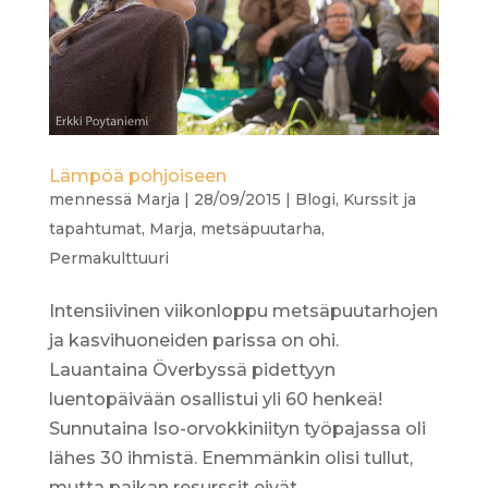
Lämpöä pohjoiseen
mennessä
Marja
|
28/09/2015
|
Blogi
,
Kurssit ja
tapahtumat
,
Marja
,
metsäpuutarha
,
Permakulttuuri
Intensiivinen viikonloppu metsäpuutarhojen
ja kasvihuoneiden parissa on ohi.
Lauantaina Överbyssä pidettyyn
luentopäivään osallistui yli 60 henkeä!
Sunnutaina Iso-orvokkiniityn työpajassa oli
lähes 30 ihmistä. Enemmänkin olisi tullut,
mutta paikan resurssit eivät...