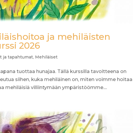
äishoitoa ja mehiläisten
urssi 2026
t ja tapahtumat
,
Mehiläiset
pana tuottaa hunajaa. Tällä kurssilla tavoitteena on
utua siihen, kuka mehiläinen on, miten voimme hoitaa
a mehiläisiä villiintymään ympäristöömme....