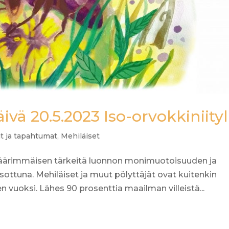
vä 20.5.2023 Iso-orvokkiniityl
it ja tapahtumat
,
Mehiläiset
vat äärimmäisen tärkeitä luonnon monimuotoisuuden ja
ottuna. Mehiläiset ja muut pölyttäjät ovat kuitenkin
 vuoksi. Lähes 90 prosenttia maailman villeistä...