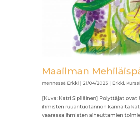
Maailman Mehiläispäi
mennessä
Erkki
|
21/04/2023
|
Erkki
,
Kurss
[Kuva: Katri Sipiläinen] Pölyttäjät o
ihmisten ruuantuotannon kannalta kats
vaarassa ihmisten aiheuttamien toimien