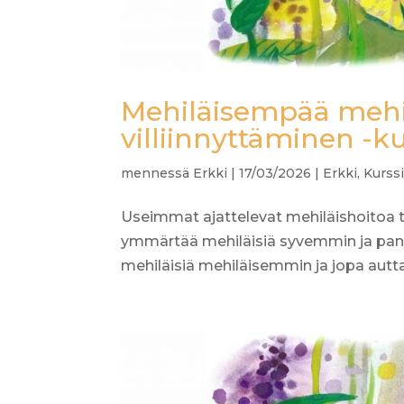
Mehiläisempää mehil
villiinnyttäminen -k
mennessä
Erkki
|
17/03/2026
|
Erkki
,
Kurssi
Useimmat ajattelevat mehiläishoitoa ta
ymmärtää mehiläisiä syvemmin ja pane
mehiläisiä mehiläisemmin ja jopa autta