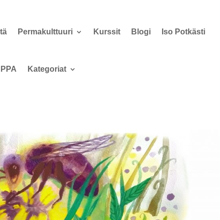
tä
Permakulttuuri
Kurssit
Blogi
Iso Potkästi
PPA
Kategoriat