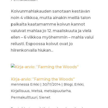
Koivunmahlakauden sanotaan kestävän
noin 4 viikkoa, mutta ainakin meillä talon
paikalta kaatamamme koivun kannot
valuivat mahlaa jo 12. maaliskuuta ja vielä
eilen – 6 viikkoa myöhemmin – mahla valui
reilusti. Espoossa koivut ovat jo
hiirenkorvalla hiukan...
Kirja-arvio: ”Farming the Woods”
mennessä
Erkki
|
30/11/2014
|
Blogi
,
Erkki
,
Kirjallisuus
,
Metsä
,
metsäpuutarha
,
Permakulttuuri
,
Sienet