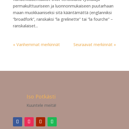
permakulttuuriseen ja luonnonmukaiseen puutarhaan
maan muokkaaniseksi sitä kääntämättä (englanniksi
”broadfork”, ranskaksi ”la grelinette” tai ”la fourche” –
ranskalaiset...
« Vanhemmat merkinnät
Seuraavat merkinnät »
Iso Potkästi
Kuuntele meitä!