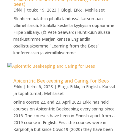
bees)
Erkki
|
touko 19, 2023
|
Blogi
,
Erkki
,
Mehiläiset
Blenheim palatsin pihalla lähdössä katsomaan
villimehiläisiä. Etualalla keskellä kyykyssä oppaamme
Filipe Salbany. (© Pete Seaward) Huhtikuun alussa
matkustimme Marjan kanssa Englantiin
osallistuaksemme "Learning from the Bees"
konferenssiin ja vieraillaksemme...
Apicentric Beekeeping and Caring for Bees
Erkki
|
helmi 6, 2023
|
Blogi
,
Erkki
,
In English
,
Kurssit
ja tapahtumat
,
Mehiläiset
online course 22. and 23. April 2023 Erkki has held
courses on Apicentric Beekeeping every spring since
2016. The courses have been in Finnish apart from a
2019 course in English. First the courses were in
Karjalohja but since Covid19 (2020) they have been