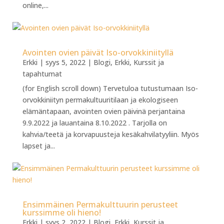
online,...
Avointen ovien päivät Iso-orvokkiniityllä
Erkki
|
syys 5, 2022
|
Blogi
,
Erkki
,
Kurssit ja
tapahtumat
(for English scroll down) Tervetuloa tutustumaan Iso-
orvokkiniityn permakultuuritilaan ja ekologiseen
elämäntapaan, avointen ovien päivinä perjantaina
9.9.2022 ja lauantaina 8.10.2022 . Tarjolla on
kahvia/teetä ja korvapuusteja kesäkahvilatyyliin. Myös
lapset ja...
Ensimmäinen Permakulttuurin perusteet
kurssimme oli hieno!
Erkki
|
syys 2, 2022
|
Blogi
,
Erkki
,
Kurssit ja