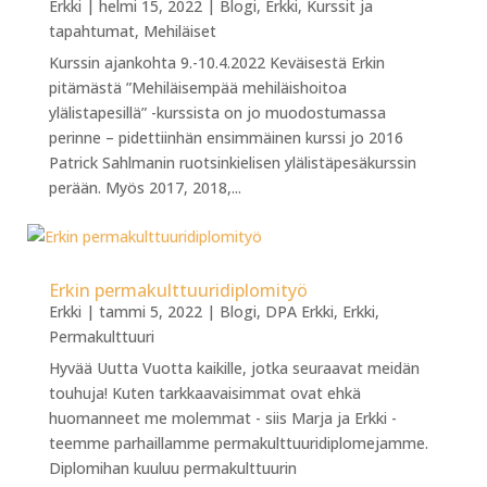
Erkki
|
helmi 15, 2022
|
Blogi
,
Erkki
,
Kurssit ja
tapahtumat
,
Mehiläiset
Kurssin ajankohta 9.-10.4.2022 Keväisestä Erkin
pitämästä ”Mehiläisempää mehiläishoitoa
ylälistapesillä” -kurssista on jo muodostumassa
perinne – pidettiinhän ensimmäinen kurssi jo 2016
Patrick Sahlmanin ruotsinkielisen ylälistäpesäkurssin
perään. Myös 2017, 2018,...
Erkin permakulttuuridiplomityö
Erkki
|
tammi 5, 2022
|
Blogi
,
DPA Erkki
,
Erkki
,
Permakulttuuri
Hyvää Uutta Vuotta kaikille, jotka seuraavat meidän
touhuja! Kuten tarkkaavaisimmat ovat ehkä
huomanneet me molemmat - siis Marja ja Erkki -
teemme parhaillamme permakulttuuridiplomejamme.
Diplomihan kuuluu permakulttuurin