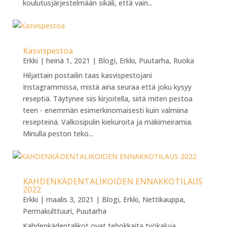
koulutusjärjestelmään sikäli, että vain...
Kasvispestoa
Erkki
|
heinä 1, 2021
|
Blogi
,
Erkki
,
Puutarha
,
Ruoka
Hiljattain postailin taas kasvispestojani
Instagrammissa, mistä aina seuraa että joku kysyy
reseptiä. Täytynee siis kirjoitella, siitä miten pestoa
teen - enemmän esimerkinomaisesti kuin valmiina
resepteinä. Valkosipulin kiekuroita ja mäkimeiramia.
Minulla peston teko...
KAHDENKÄDENTALIKOIDEN ENNAKKOTILAUS
2022
Erkki
|
maalis 3, 2021
|
Blogi
,
Erkki
,
Nettikauppa
,
Permakulttuuri
,
Puutarha
Kahdenkädentalikot ovat tehokkaita työkaluja