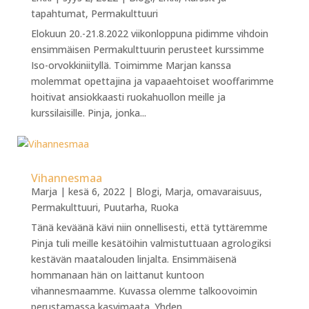
tapahtumat
,
Permakulttuuri
Elokuun 20.-21.8.2022 viikonloppuna pidimme vihdoin
ensimmäisen Permakulttuurin perusteet kurssimme
Iso-orvokkiniityllä. Toimimme Marjan kanssa
molemmat opettajina ja vapaaehtoiset wooffarimme
hoitivat ansiokkaasti ruokahuollon meille ja
kurssilaisille. Pinja, jonka...
Vihannesmaa
Marja
|
kesä 6, 2022
|
Blogi
,
Marja
,
omavaraisuus
,
Permakulttuuri
,
Puutarha
,
Ruoka
Tänä keväänä kävi niin onnellisesti, että tyttäremme
Pinja tuli meille kesätöihin valmistuttuaan agrologiksi
kestävän maatalouden linjalta. Ensimmäisenä
hommanaan hän on laittanut kuntoon
vihannesmaamme. Kuvassa olemme talkoovoimin
perustamassa kasvimaata. Yhden...