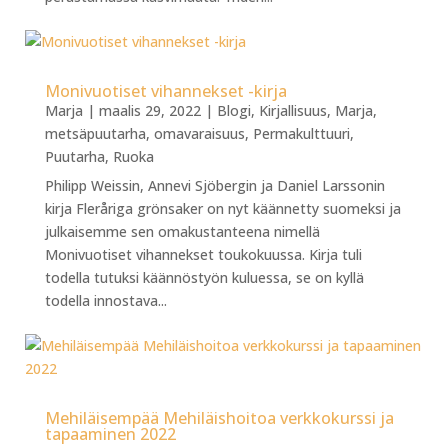
Monivuotiset vihannekset -kirja
Marja
|
maalis 29, 2022
|
Blogi
,
Kirjallisuus
,
Marja
,
metsäpuutarha
,
omavaraisuus
,
Permakulttuuri
,
Puutarha
,
Ruoka
Philipp Weissin, Annevi Sjöbergin ja Daniel Larssonin
kirja Fleråriga grönsaker on nyt käännetty suomeksi ja
julkaisemme sen omakustanteena nimellä
Monivuotiset vihannekset toukokuussa. Kirja tuli
todella tutuksi käännöstyön kuluessa, se on kyllä
todella innostava...
Mehiläisempää Mehiläishoitoa verkkokurssi ja
tapaaminen 2022