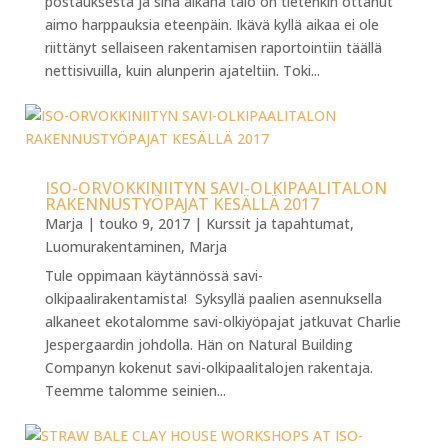
postauksesta ja sinä aikana talo on tietenkin ottanut
aimo harppauksia eteenpäin. Ikävä kyllä aikaa ei ole
riittänyt sellaiseen rakentamisen raportointiin täällä
nettisivuilla, kuin alunperin ajateltiin. Toki...
ISO-ORVOKKINIITYN SAVI-OLKIPAALITALON
RAKENNUSTYÖPAJAT KESÄLLÄ 2017
Marja
|
touko 9, 2017
|
Kurssit ja tapahtumat
,
Luomurakentaminen
,
Marja
Tule oppimaan käytännössä savi-
olkipaalirakentamista! Syksyllä paalien asennuksella
alkaneet ekotalomme savi-olkiyöpajat jatkuvat Charlie
Jespergaardin johdolla. Hän on Natural Building
Companyn kokenut savi-olkipaalitalojen rakentaja.
Teemme talomme seinien...