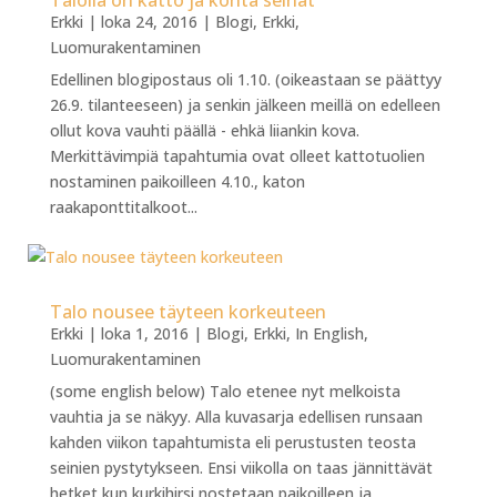
Erkki
|
loka 24, 2016
|
Blogi
,
Erkki
,
Luomurakentaminen
Edellinen blogipostaus oli 1.10. (oikeastaan se päättyy
26.9. tilanteeseen) ja senkin jälkeen meillä on edelleen
ollut kova vauhti päällä - ehkä liiankin kova.
Merkittävimpiä tapahtumia ovat olleet kattotuolien
nostaminen paikoilleen 4.10., katon
raakaponttitalkoot...
Talo nousee täyteen korkeuteen
Erkki
|
loka 1, 2016
|
Blogi
,
Erkki
,
In English
,
Luomurakentaminen
(some english below) Talo etenee nyt melkoista
vauhtia ja se näkyy. Alla kuvasarja edellisen runsaan
kahden viikon tapahtumista eli perustusten teosta
seinien pystytykseen. Ensi viikolla on taas jännittävät
hetket kun kurkihirsi nostetaan paikoilleen ja