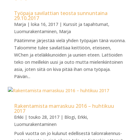
Työpaja savilattian teosta sunnuntaina
29.10.2017
Marja
|
loka 16, 2017
|
Kurssit ja tapahtumat
,
Luomurakentaminen
,
Marja
Päätimme järjestää vielä yhden työpajan tänä vuonna.
Taloomme tulee savilattiaa keittiöön, eteiseen,
WChen ja eteläikkunoiden ja uunien eteen. Lattioiden
teko on meillekin uusi ja outo mutta mielenkiintoinen
asia, joten siitä on kiva pitää ihan oma työpaja.
Päivän...
Rakentamista marraskuu 2016 – huhtikuu
2017
Erkki
|
touko 28, 2017
|
Blogi
,
Erkki
,
Luomurakentaminen
Puoli vuotta on jo kulunut edellisestä talonrakennus-