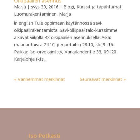
Olkipaalien asennus
Marja
|
syys 30, 2016
|
Blogi
,
Kurssit ja tapahtumat
,
Luomurakentaminen
,
Marja
in english Tule oppimaan käytännössä savi-
olkipaalirakentamista! Savi-olkipaalitalo-kurssimme
alkavat viikolla 43 olkipaalien asennuksella. Aika:
maanantaista 24.10. perjantaihin 28.10, klo 9 -16.
Paikka: Iso-orvokkiniitty, Varkalahdentie 33, 09120
Karjalohja (kts...
« Vanhemmat merkinnät
Seuraavat merkinnät »
Iso Potkästi