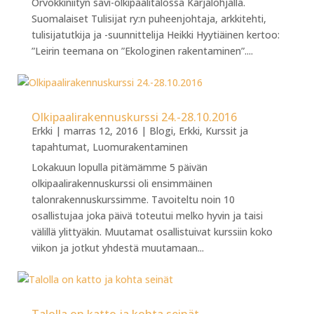
Orvokkiniityn savi-olkipaalitalossa Karjalohjalla.
Suomalaiset Tulisijat ry:n puheenjohtaja, arkkitehti,
tulisijatutkija ja -suunnittelija Heikki Hyytiäinen kertoo:
”Leirin teemana on ”Ekologinen rakentaminen”....
Olkipaalirakennuskurssi 24.-28.10.2016
Erkki
|
marras 12, 2016
|
Blogi
,
Erkki
,
Kurssit ja
tapahtumat
,
Luomurakentaminen
Lokakuun lopulla pitämämme 5 päivän
olkipaalirakennuskurssi oli ensimmäinen
talonrakennuskurssimme. Tavoiteltu noin 10
osallistujaa joka päivä toteutui melko hyvin ja taisi
välillä ylittyäkin. Muutamat osallistuivat kurssiin koko
viikon ja jotkut yhdestä muutamaan...
Talolla on katto ja kohta seinät