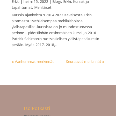
Erkki
|
helmi 15, 2022
|
Blogi
,
Erkki
,
Kurssit ja
tapahtumat
,
Mehiläiset
Kurssin ajankohta 9.-10.4.2022 Keväisestä Erkin
pitämästä ”Mehiläisempää mehiläishoitoa
ylälistapesillä” -kurssista on jo muodostumassa
perinne – pidettiinhän ensimmäinen kurssi jo 2016
Patrick Sahlmanin ruotsinkielisen ylälistäpesäkurssin
perään. Myös 2017, 2018,...
« Vanhemmat merkinnät
Seuraavat merkinnät »
Iso Potkästi