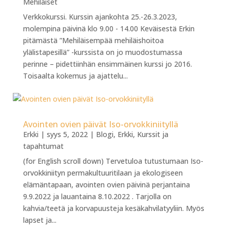
Mehiläiset
Verkkokurssi. Kurssin ajankohta 25.-26.3.2023,
molempina päivinä klo 9.00 - 14.00 Keväisestä Erkin
pitämästä ”Mehiläisempää mehiläishoitoa
ylälistapesillä” -kurssista on jo muodostumassa
perinne – pidettiinhän ensimmäinen kurssi jo 2016.
Toisaalta kokemus ja ajattelu...
Avointen ovien päivät Iso-orvokkiniityllä
Erkki
|
syys 5, 2022
|
Blogi
,
Erkki
,
Kurssit ja
tapahtumat
(for English scroll down) Tervetuloa tutustumaan Iso-
orvokkiniityn permakultuuritilaan ja ekologiseen
elämäntapaan, avointen ovien päivinä perjantaina
9.9.2022 ja lauantaina 8.10.2022 . Tarjolla on
kahvia/teetä ja korvapuusteja kesäkahvilatyyliin. Myös
lapset ja...