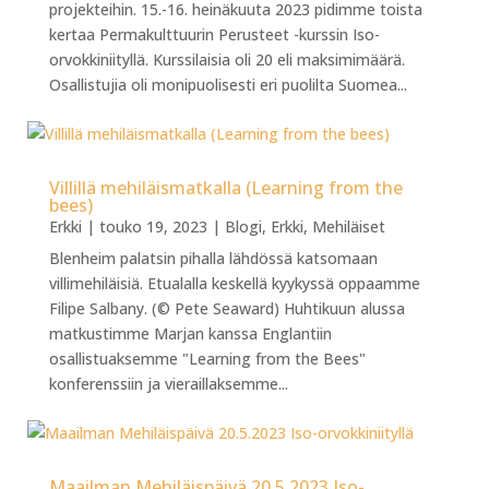
projekteihin. 15.-16. heinäkuuta 2023 pidimme toista
kertaa Permakulttuurin Perusteet -kurssin Iso-
orvokkiniityllä. Kurssilaisia oli 20 eli maksimimäärä.
Osallistujia oli monipuolisesti eri puolilta Suomea...
Villillä mehiläismatkalla (Learning from the
bees)
Erkki
|
touko 19, 2023
|
Blogi
,
Erkki
,
Mehiläiset
Blenheim palatsin pihalla lähdössä katsomaan
villimehiläisiä. Etualalla keskellä kyykyssä oppaamme
Filipe Salbany. (© Pete Seaward) Huhtikuun alussa
matkustimme Marjan kanssa Englantiin
osallistuaksemme "Learning from the Bees"
konferenssiin ja vieraillaksemme...
Maailman Mehiläispäivä 20.5.2023 Iso-