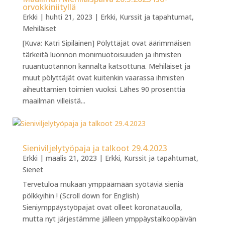
orvokkiniityllä
Erkki
|
huhti 21, 2023
|
Erkki
,
Kurssit ja tapahtumat
,
Mehiläiset
[Kuva: Katri Sipiläinen] Pölyttäjät ovat äärimmäisen
tärkeitä luonnon monimuotoisuuden ja ihmisten
ruuantuotannon kannalta katsottuna. Mehiläiset ja
muut pölyttäjät ovat kuitenkin vaarassa ihmisten
aiheuttamien toimien vuoksi. Lähes 90 prosenttia
maailman villeistä...
Sieniviljelytyöpaja ja talkoot 29.4.2023
Erkki
|
maalis 21, 2023
|
Erkki
,
Kurssit ja tapahtumat
,
Sienet
Tervetuloa mukaan ymppäämään syötäviä sieniä
pölkkyihin ! (Scroll down for English)
Sieniymppäystyöpajat ovat olleet koronatauolla,
mutta nyt järjestämme jälleen ymppäystalkoopäivän